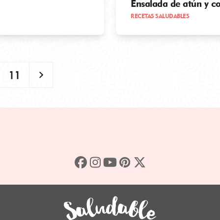
Ensalada de atún y col
RECETAS SALUDABLES
Page
Siguiente
11
FACEBOOK
INSTAGRAM
YOUTUBE
PINTEREST
TWITTER
(DEPRECATED