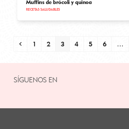
Muffins de brócoli y quinoa
RECETAS SALUDABLES
Anterior
Page
Page
Page
Page
Page
Page
1
2
3
4
5
6
…
SÍGUENOS EN