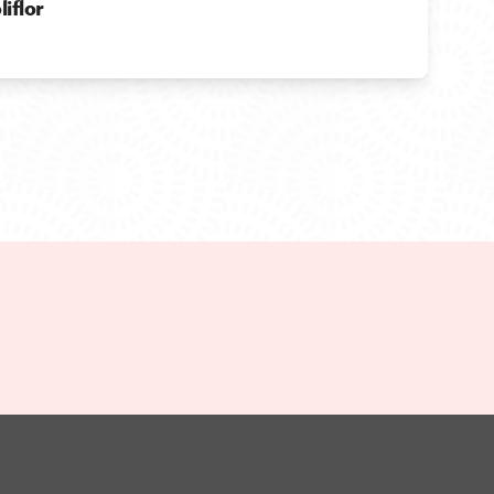
iflor
)