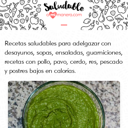
Skip
to
content
Open
Close
mobile
mobile
Recetas saludables para adelgazar con
menu
menu
desayunos, sopas, ensaladas, guarniciones,
recetas con pollo, pavo, cerdo, res, pescado
y postres bajos en calorías.