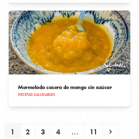
Mermelada casera de mango sin azúcar
RECETAS SALUDABLES
Page
Page
Page
Page
Page
Siguient
1
2
3
4
…
11