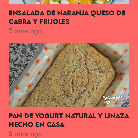
ENSALADA DE NARANJA QUESO DE
CABRA Y FRIJOLES
5 años ago
PAN DE YOGURT NATURAL Y LINAZA
HECHO EN CASA
8 años ago