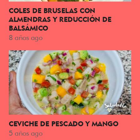
COLES DE BRUSELAS CON
ALMENDRAS Y REDUCCIÓN DE
BALSÁMICO
8 años ago
CEVICHE DE PESCADO Y MANGO
5 años ago