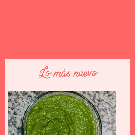
desayuno saludable
fruta
fruta con queso cottage
queso cottage
recetas
recetas saludables
Lo más nuevo